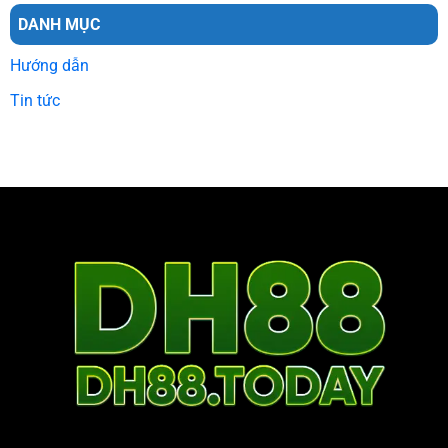
DANH MỤC
Hướng dẫn
Tin tức