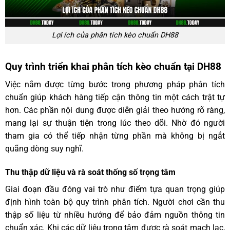
Lợi ích của phân tích kèo chuẩn DH88
Quy trình triển khai phân tích kèo chuẩn tại DH88
Việc nắm được từng bước trong phương pháp phân tích
chuẩn giúp khách hàng tiếp cận thông tin một cách trật tự
hơn. Các phần nội dung được diễn giải theo hướng rõ ràng,
mang lại sự thuận tiện trong lúc theo dõi. Nhờ đó người
tham gia có thể tiếp nhận từng phần mà không bị ngắt
quãng dòng suy nghĩ.
Thu thập dữ liệu và rà soát thống số trọng tâm
Giai đoạn đầu đóng vai trò như điểm tựa quan trọng giúp
định hình toàn bộ quy trình phân tích. Người chơi cần thu
thập số liệu từ nhiều hướng để bảo đảm nguồn thông tin
chuẩn xác. Khi các dữ liệu trọng tâm được rà soát mạch lạc,