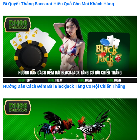
Bí Quyết Thắng Baccarat Hiệu Quả Cho Mọi Khách Hàng
Hướng Dẫn Cách Đếm Bài Blackjack Tăng Cơ Hội Chiến Thắng