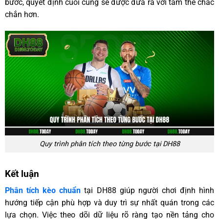
bước, quyết định cuối cùng sẽ được đưa ra với tâm thế chắc
chắn hơn.
Quy trình phân tích theo từng bước tại DH88
Kết luận
Phân tích kèo chuẩn
tại DH88 giúp người chơi định hình
hướng tiếp cận phù hợp và duy trì sự nhất quán trong các
lựa chọn. Việc theo dõi dữ liệu rõ ràng tạo nền tảng cho