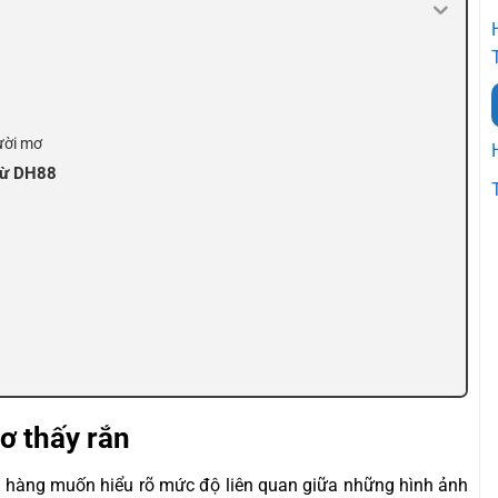
gười mơ
 từ DH88
ơ thấy rắn
h hàng muốn hiểu rõ mức độ liên quan giữa những hình ảnh