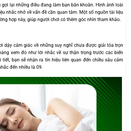
 gợi lại những điều đang làm bạn băn khoăn. Hình ảnh loài
iệu nhắc nhở về vấn đề cần quan tâm. Một số nguồn tài liệu
ường hợp này, giúp người chơi có thêm góc nhìn tham khảo.
i dậy cảm giác về những suy nghĩ chưa được giải tỏa trọn
 hàng xem đó như lời nhắc về sự thận trọng trước các biến
iết, bạn sẽ nhận ra tín hiệu liên quan đến chiều sâu cảm
hắc đến nhiều là 09.