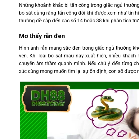
Những khoảnh khắc bị tấn công trong giấc ngủ thường
bò sát dùng răng tấn công đôi khi được xem như tín h
thường đề cập đến các số 14 hoặc 38 khi phân tích tr
Mơ thấy rắn đen
Hình ảnh rắn mang sắc đen trong giấc ngủ thường khơ
vẹn. Khi loài bò sát màu này xuất hiện, nhiều khách
chuyển âm thầm quanh mình. Nếu chú ý đến từng chi t
xúc cùng mong muốn tìm lại sự ổn định, con số được n