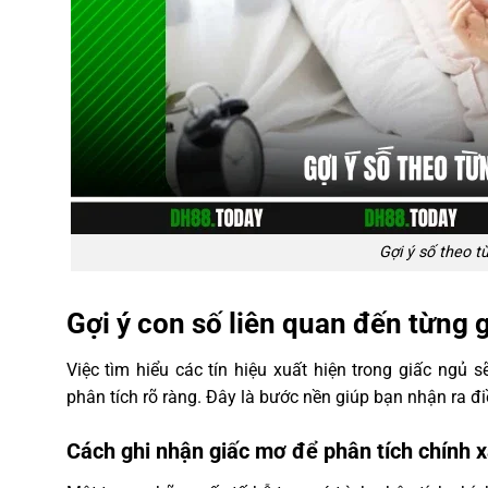
Gợi ý số theo 
Gợi ý con số liên quan đến từng 
Việc tìm hiểu các tín hiệu xuất hiện trong giấc ngủ
phân tích rõ ràng. Đây là bước nền giúp bạn nhận ra 
Cách ghi nhận giấc mơ để phân tích chính 