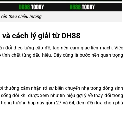
 rắn theo nhiều hướng
và cách lý giải từ DH88
n đổi theo từng cấp độ, tạo nên cảm giác liền mạch. Việc
 tính chất từng dấu hiệu. Đây cũng là bước nền quan trọng
chơi thường cảm nhận rõ sự biến chuyển nhẹ trong dòng sinh
sống đôi khi được xem như tín hiệu gợi ý về thay đổi trong
 trong trường hợp này gồm 27 và 64, đem đến lựa chọn phù