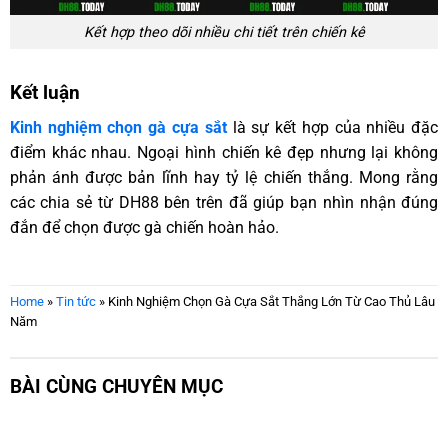
Kết hợp theo dõi nhiều chi tiết trên chiến kê
Kết luận
Kinh nghiệm chọn gà cựa sắt
là sự kết hợp của nhiều đặc
điểm khác nhau. Ngoại hình chiến kê đẹp nhưng lại không
phản ánh được bản lĩnh hay tỷ lệ chiến thắng. Mong rằng
các chia sẻ từ DH88 bên trên đã giúp bạn nhìn nhận đúng
đắn để chọn được gà chiến hoàn hảo.
Home
»
Tin tức
»
Kinh Nghiệm Chọn Gà Cựa Sắt Thắng Lớn Từ Cao Thủ Lâu
Năm
BÀI CÙNG CHUYÊN MỤC