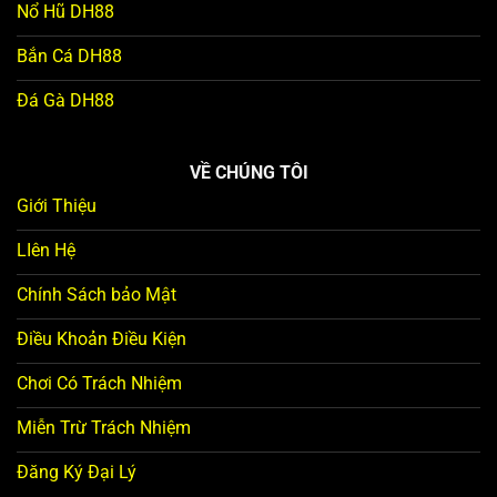
Nổ Hũ DH88
Bắn Cá DH88
Đá Gà DH88
VỀ CHÚNG TÔI
Giới Thiệu
LIên Hệ
Chính Sách bảo Mật
Điều Khoản Điều Kiện
Chơi Có Trách Nhiệm
Miễn Trừ Trách Nhiệm
Đăng Ký Đại Lý