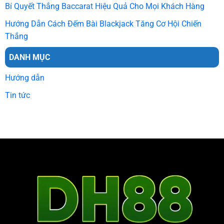
Bí Quyết Thắng Baccarat Hiệu Quả Cho Mọi Khách Hàng
Hướng Dẫn Cách Đếm Bài Blackjack Tăng Cơ Hội Chiến
Thắng
DANH MỤC
Hướng dẫn
Tin tức