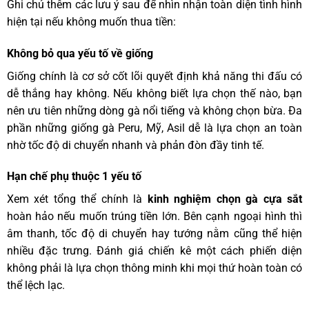
Ghi chú thêm các lưu ý sau để nhìn nhận toàn diện tình hình
hiện tại nếu không muốn thua tiền:
Không bỏ qua yếu tố về giống
Giống chính là cơ sở cốt lõi quyết định khả năng thi đấu có
dễ thắng hay không. Nếu không biết lựa chọn thế nào, bạn
nên ưu tiên những dòng gà nổi tiếng và không chọn bừa. Đa
phần những giống gà Peru, Mỹ, Asil dễ là lựa chọn an toàn
nhờ tốc độ di chuyển nhanh và phản đòn đầy tinh tế.
Hạn chế phụ thuộc 1 yếu tố
Xem xét tổng thể chính là
kinh nghiệm chọn gà cựa sắt
hoàn hảo nếu muốn trúng tiền lớn. Bên cạnh ngoại hình thì
âm thanh, tốc độ di chuyển hay tướng nằm cũng thể hiện
nhiều đặc trưng. Đánh giá chiến kê một cách phiến diện
không phải là lựa chọn thông minh khi mọi thứ hoàn toàn có
thể lệch lạc.