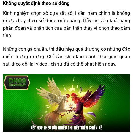
Không quyết định theo số đông
Kinh nghiệm chọn số cựa sắt số 1 cần nắm chính là không
được chạy theo số đông mù quáng. Hãy tin vào khả năng
phán đoán và phân tích của bản thân thay vì chọn theo cảm
tính.
Những con gà chuẩn, thi đấu hiệu quả thường có những đặc
điểm tương đương. Chỉ cần chịu khó dành thời gian quan
sát, theo dõi lại video lịch sử đã có thể phát hiện ngay.