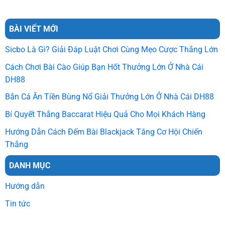
BÀI VIẾT MỚI
Sicbo Là Gì? Giải Đáp Luật Chơi Cùng Mẹo Cược Thắng Lớn
Cách Chơi Bài Cào Giúp Bạn Hốt Thưởng Lớn Ở Nhà Cái
DH88
Bắn Cá Ăn Tiền Bùng Nổ Giải Thưởng Lớn Ở Nhà Cái DH88
Bí Quyết Thắng Baccarat Hiệu Quả Cho Mọi Khách Hàng
Hướng Dẫn Cách Đếm Bài Blackjack Tăng Cơ Hội Chiến
Thắng
DANH MỤC
Hướng dẫn
Tin tức