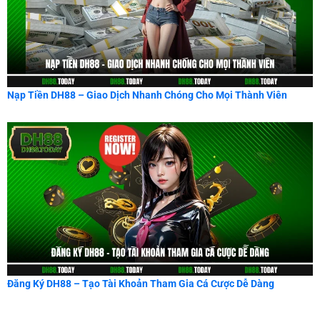
Nạp Tiền DH88 – Giao Dịch Nhanh Chóng Cho Mọi Thành Viên
Đăng Ký DH88 – Tạo Tài Khoản Tham Gia Cá Cược Dễ Dàng