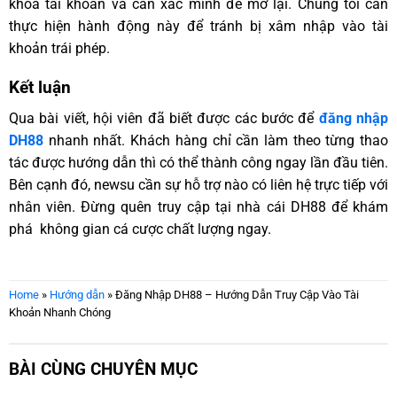
khóa tài khoản và cần xác minh để mở lại. Chúng tôi cần
thực hiện hành động này để tránh bị xâm nhập vào tài
khoản trái phép.
Kết luận
Qua bài viết, hội viên đã biết được các bước để
đăng nhập
DH88
nhanh nhất. Khách hàng chỉ cần làm theo từng thao
tác được hướng dẫn thì có thể thành công ngay lần đầu tiên.
Bên cạnh đó, newsu cần sự hỗ trợ nào có liên hệ trực tiếp với
nhân viên. Đừng quên truy cập tại nhà cái DH88 để khám
phá không gian cá cược chất lượng ngay.
Home
»
Hướng dẫn
»
Đăng Nhập DH88 – Hướng Dẫn Truy Cập Vào Tài
Khoản Nhanh Chóng
BÀI CÙNG CHUYÊN MỤC