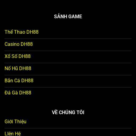
SẢNH GAME
Thể Thao DH88
Casino DH88
Xổ Số DH88
Nổ Hũ DH88
Bắn Cá DH88
Đá Gà DH88
VỀ CHÚNG TÔI
Giới Thiệu
LIên Hệ