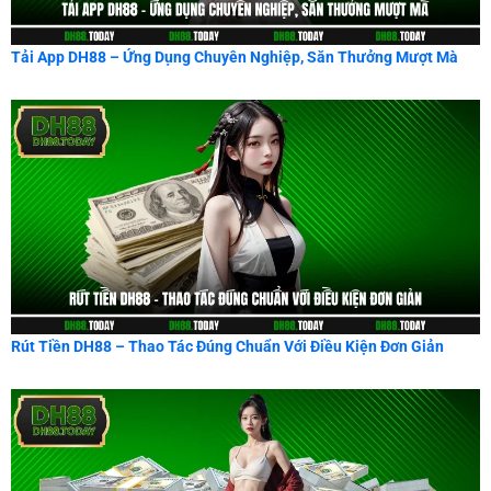
Tải App DH88 – Ứng Dụng Chuyên Nghiệp, Săn Thưởng Mượt Mà
Rút Tiền DH88 – Thao Tác Đúng Chuẩn Với Điều Kiện Đơn Giản