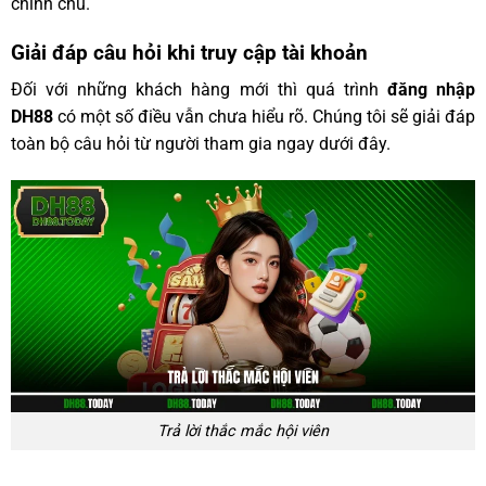
chính chủ.
Giải đáp câu hỏi khi truy cập tài khoản
Đối với những khách hàng mới thì quá trình
đăng nhập
DH88
có một số điều vẫn chưa hiểu rõ. Chúng tôi sẽ giải đáp
toàn bộ câu hỏi từ người tham gia ngay dưới đây.
Trả lời thắc mắc hội viên