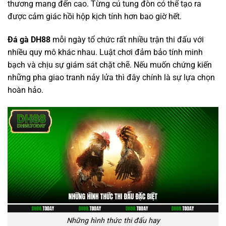
thương mang đến cao. Từng cú tung đòn có thể tạo ra
được cảm giác hồi hộp kịch tính hơn bao giờ hết.
Đá gà DH88
mỗi ngày tổ chức rất nhiều trận thi đấu với
nhiều quy mô khác nhau. Luật chơi đảm bảo tính minh
bạch và chịu sự giám sát chặt chẽ. Nếu muốn chứng kiến
những pha giao tranh nảy lửa thì đây chính là sự lựa chọn
hoàn hảo.
Những hình thức thi đấu hay