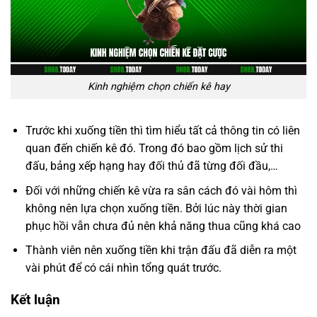
Kinh nghiệm chọn chiến kê hay
Trước khi xuống tiền thì tìm hiểu tất cả thông tin có liên
quan đến chiến kê đó. Trong đó bao gồm lịch sử thi
đấu, bảng xếp hạng hay đối thủ đã từng đối đầu,…
Đối với những chiến kê vừa ra sân cách đó vài hôm thì
không nên lựa chọn xuống tiền. Bởi lúc này thời gian
phục hồi vẫn chưa đủ nên khả năng thua cũng khá cao
Thành viên nên xuống tiền khi trận đấu đã diễn ra một
vài phút để có cái nhìn tổng quát trước.
Kết luận