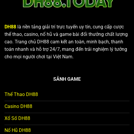
DH88
là nền tảng giải trí trực tuyến uy tín, cung cấp cược
thể thao, casino, nổ hũ và game bài đổi thưởng chất lượng
cao. Trang chủ DH88 cam kết an toàn, minh bạch, thanh
toán nhanh và hỗ trợ 24/7, mang đến trải nghiệm lý tưởng
cho mọi người chơi tại Việt Nam.
SẢNH GAME
Thể Thao DH88
Casino DH88
Xổ Số DH88
Nổ Hũ DH88