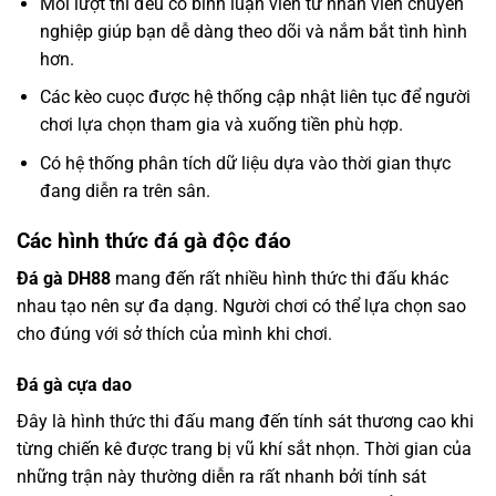
Mỗi lượt thi đều có bình luận viên từ nhân viên chuyên
nghiệp giúp bạn dễ dàng theo dõi và nắm bắt tình hình
hơn.
Các kèo cuọc được hệ thống cập nhật liên tục để người
chơi lựa chọn tham gia và xuống tiền phù hợp.
Có hệ thống phân tích dữ liệu dựa vào thời gian thực
đang diễn ra trên sân.
Các hình thức đá gà độc đáo
Đá gà DH88
mang đến rất nhiều hình thức thi đấu khác
nhau tạo nên sự đa dạng. Người chơi có thể lựa chọn sao
cho đúng với sở thích của mình khi chơi.
Đá gà cựa dao
Đây là hình thức thi đấu mang đến tính sát thương cao khi
từng chiến kê được trang bị vũ khí sắt nhọn. Thời gian của
những trận này thường diễn ra rất nhanh bởi tính sát